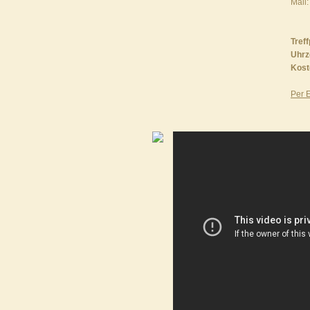
Mail
Tref
Uhrz
Koste
Per 