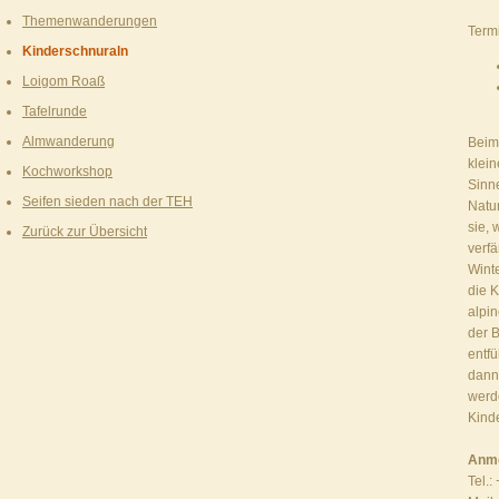
Themenwanderungen
Term
Kinderschnuraln
Loigom Roaß
Tafelrunde
Almwanderung
Beim
klei
Kochworkshop
Sinne
Seifen sieden nach der TEH
Natur
sie, 
Zurück zur Übersicht
verfä
Wint
die K
alpi
der 
entfü
dann 
werd
Kind
Anme
Tel.