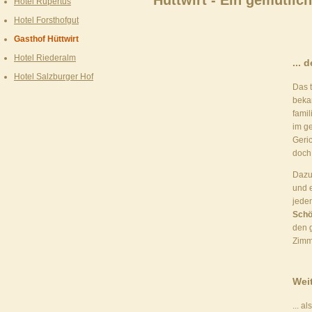
Hüttwirt - Ein gemütlic
Hotel Rupertus
Hotel Forsthofgut
Gasthof Hüttwirt
Hotel Riederalm
... 
Hotel Salzburger Hof
Das t
beka
fami
im g
Geri
doch
Dazu
und e
jede
Schö
den g
Zimm
Weit
... a