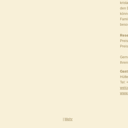
kris
den D
könn
Famil
beso
Rese
Preis
Preis
Gerne
Ihre
Gasth
Hütt
Tel:
welc
www.
|
Mehr