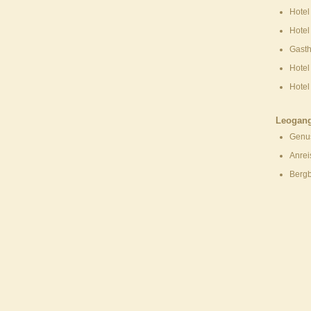
Hotel
Hotel
Gasth
Hotel
Hotel
Leogan
Genu
Anrei
Berg