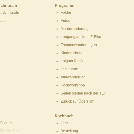
Schnuraln
Programm
t Schnuraln
Folder
ieder
Video
Menüwanderung
Leogang auf dem E-Bike
Themenwanderungen
Kinderschnuraln
Loigom Roaß
Tafelrunde
Almwanderung
Kochworkshop
Seifen sieden nach der TEH
Zurück zur Übersicht
Kochbuch
 Bacher
Idee
 Forsthofalm
Bestellung