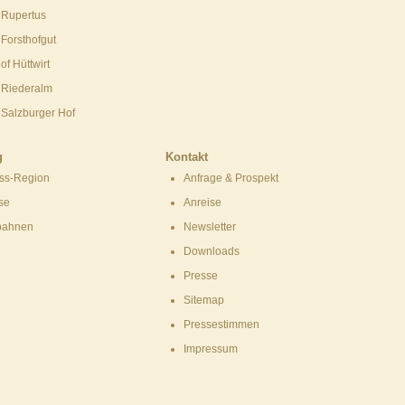
 Rupertus
 Forsthofgut
of Hüttwirt
 Riederalm
 Salzburger Hof
g
Kontakt
ss-Region
Anfrage & Prospekt
se
Anreise
bahnen
Newsletter
Downloads
Presse
Sitemap
Pressestimmen
Impressum