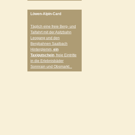
Löwen-Alpin-Card
Täglich eine freie Berg- und
Talfahrt mit der Asitzbahn
Leogang und den
Bergbahnen Saalbach
Hinterglemm,
ein
Taxigutschein
, freie Eintritte
in die Erlebnisbäder
Sonnrain und Obsmarkt...